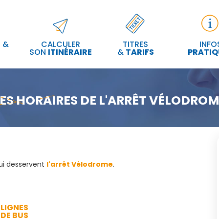
 &
CALCULER
TITRES
INFO
SON
ITINÉRAIRE
&
TARIFS
PRATIQ
ES HORAIRES DE L'ARRÊT VÉLODRO
qui desservent
l'arrêt Vélodrome
.
LIGNES
DE BUS