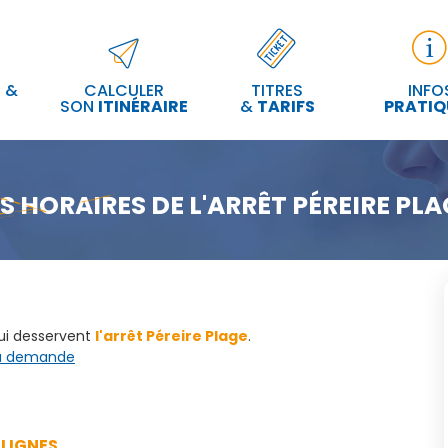
 &
CALCULER
TITRES
INFO
SON
ITINÉRAIRE
&
TARIFS
PRATIQ
ES HORAIRES DE L'ARRÊT PÉREIRE PLA
qui desservent
l'arrêt Péreire Plage
.
 la demande
LIGNES