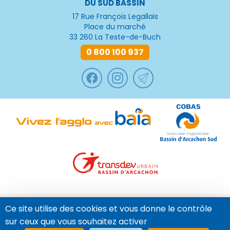
DU SUD BASSIN
17 Rue François Legallais
Place du marché
33 260 La Teste-de-Buch
0 800 100 937
© 2022 -
Baïa
-
mentions légales
-
CGU
-
CGV
-
politique de
Ce site utilise des cookies et vous donne le contrôle
confidentialité
sur ceux que vous souhaitez activer
politique des cookies et traceurs
-
règlements d'exploitation
-